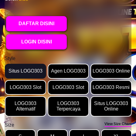
DAFTAR DISINI
LOGIN DISINI
Style
Situs LOGO303
Agen LOGO303
LOGO303 Online
LOGO303 Slot
LOGO303 Slot
LOGO303 Resmi
LOGO303
LOGO303
Situs LOGO303
Alternatif
Terpercaya
Online
View Size Chart
Size